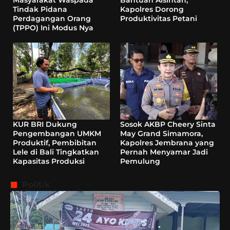
Masyarakat Waspada
Bantuan Alsintan,
Tindak Pidana
Kapolres Dorong
Perdagangan Orang
Produktivitas Petani
(TPPO) Ini Modus Nya
KUR BRI Dukung
Sosok AKBP Cheery Sinta
Pengembangan UMKM
May Grand Simamora,
Produktif, Pembibitan
Kapolres Jembrana yang
Lele di Bali Tingkatkan
Pernah Menyamar Jadi
Kapasitas Produksi
Pemulung
Politik