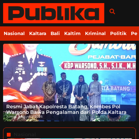
Nasional
Kaltara
Bali
Kaltim
Kriminal
Politik
Pe
Resmi Jabat Kapolresta Batang, Kombes Pol
Warsono Bawa Pengalaman dari Polda Kaltara
Jumat, 7 Agustus 2026
Nasional