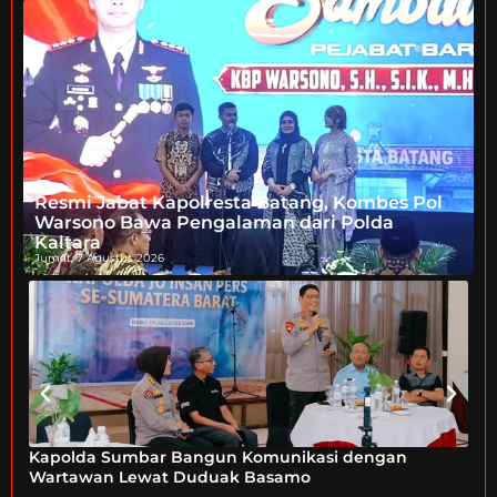
Resmi Jabat Kapolresta Batang, Kombes Pol
Warsono Bawa Pengalaman dari Polda
Kaltara
Jumat, 7 Agustus 2026
Kapolda Sumbar Bangun Komunikasi dengan
K
Wartawan Lewat Duduak Basamo
Su
Ma