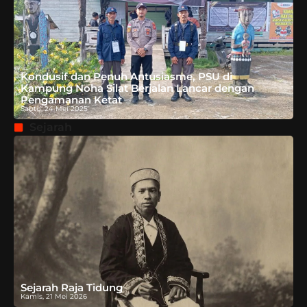
Kondusif dan Penuh Antusiasme, PSU di
Kampung Noha Silat Berjalan Lancar dengan
Pengamanan Ketat
Sabtu, 24 Mei 2025
Sejarah
Sejarah Raja Tidung
Kamis, 21 Mei 2026