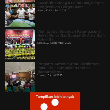
Kasubdit 1 Indagsi Polda Bali, Pimpin
Pengecekan Harga Beras
Senin, 27 Oktober 2025
Wanita Asal Subagan Karangasem
Nekat Oplos Gas Subsidi Di Amankan
Polda Bali
Selasa, 30 September 2025
Program Jumat curhat, Dirbinmas
Polda Bali Sampaikan terkait
Harkamtibmas
Jumat, 18 April 2025
Tampilkan lebih banyak