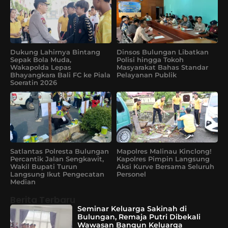
Dukung Lahirnya Bintang
Dinsos Bulungan Libatkan
Sepak Bola Muda,
Polisi hingga Tokoh
Wakapolda Lepas
Masyarakat Bahas Standar
Bhayangkara Bali FC ke Piala
Pelayanan Publik
Soeratin 2026
Satlantas Polresta Bulungan
Mapolres Malinau Kinclong!
Percantik Jalan Sengkawit,
Kapolres Pimpin Langsung
Wakil Bupati Turun
Aksi Kurve Bersama Seluruh
Langsung Ikut Pengecatan
Personel
Median
Berita Terbaru
Seminar Keluarga Sakinah di
Bulungan, Remaja Putri Dibekali
Wawasan Bangun Keluarga