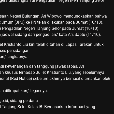
segera disidangkan di Pengadilan Negeri (PN) Tanjung Selor
ksaan Negeri Bulungan, Ari Wibowo, mengungkapkan bahwa
t Umum (JPU) ke PN telah dilakukan pada Jumat (10/10).
e Pengadilan Negeri Tanjung Selor pada Jumat (10/10).
adwal sidang dari pengadilan,” kata Ari, Sabtu (11/10).
t Kristianto Liu kini telah ditahan di Lapas Tarakan untuk
ses persidangan.
kan,” ungkapnya.
di kewenangan dan tanggung jawab lapas. Ari
 khusus terhadap Juliet Kristianto Liu, yang sebelumnya
onal (Red Notice) sebelum akhirnya berhasil diamankan oleh
h dilimpahkan,” tegasnya.
.go.id, sidang perdana
 Tanjung Selor Kelas IB. Berdasarkan informasi yang