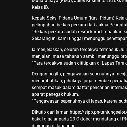
Mutiara Jaya (PMJ), Juliet Kristianto Liu dkk 
Kelas IB.
Kepala Seksi Pidana Umum (Kasi Pidum) Keja
pelimpahan berkas perkara dari Jaksa Penuntu
“Berkas perkara sudah resmi kami limpahkan k
Sekarang ini kami tinggal menunggu penetapan j
Ia menjelaskan, seluruh terdakwa termasuk Julie
menjalani masa tahanan sambil menunggu pro
“Para terdakwa sudah dititipkan di Lapas Tara
Dengan begitu, pengawasan sepenuhnya menja
menambahkan, pihaknya juga memberi perhatian
sempat masuk dalam daftar pencarian internasi
aparat penegak hukum.
“Pengawasan sepenuhnya di lapas, karena suda
Dikutip dari laman https://sipp.pn-tanjungselor
bakal digelar pada 20 Oktober mendatang di PN
dihimpun di lapangan,