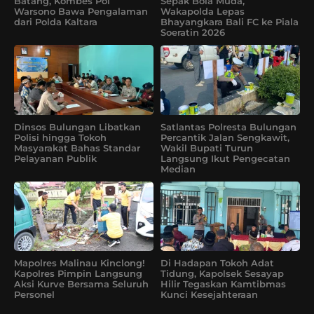
Batang, Kombes Pol
Sepak Bola Muda,
Warsono Bawa Pengalaman
Wakapolda Lepas
dari Polda Kaltara
Bhayangkara Bali FC ke Piala
Soeratin 2026
Dinsos Bulungan Libatkan
Satlantas Polresta Bulungan
Polisi hingga Tokoh
Percantik Jalan Sengkawit,
Masyarakat Bahas Standar
Wakil Bupati Turun
Pelayanan Publik
Langsung Ikut Pengecatan
Median
Mapolres Malinau Kinclong!
Di Hadapan Tokoh Adat
Kapolres Pimpin Langsung
Tidung, Kapolsek Sesayap
Aksi Kurve Bersama Seluruh
Hilir Tegaskan Kamtibmas
Personel
Kunci Kesejahteraan