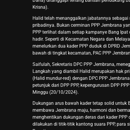
Dana) ditanggapi tenang barisan pendukung B
Krisna).
Halid telah menanggalkan jabatannya sebaga
pribadinya. Bukan cerminan PPP Jembrana yang
PPP terlihat dalam setiap kampanye Bang Ipat
hadir. Seperti di Kecamatan Negara dan Melaya
menelurkan dua kader PPP duduk di DPRD Jembr
bawah di tingkat kecamatan, PAC PPP Jembrana
Saifulah, Sekretaris DPC PPP Jembrana, mene
Langkah yang diambil Halid merupakan hak pri
(Halid mundur-red) dengan DPC PPP Jembrana se
petunjuk dari DPP PPP, kepengurusan DPP PPP 
Minggu (20/10/2024).
Dukungan arus bawah kader tetap solid untuk
membawa Jembrana maju, harmoni dan bermartab
menghentikan dukungan deras dari kader PPP 
dilakukan di titik-titik kantong suara PPP, pa