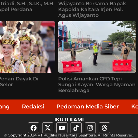
riadi, S.H., S.I.K., M.H
Wijayanto Bersama Bapak
Apel Perdana
Kapolda Kaltara Irjen Pol.
Agus Wijayanto
enari Dayak Di
Polisi Amankan CFD Tepi
Selor
Sungai Kayan, Warga Nyaman
Berolahraga
ang
Redaksi
Pedoman Media Siber
K
IKUTI KAMI
© Copyright 2024 PT Publika Nusantara Sejahtera, All Rights Reserved.