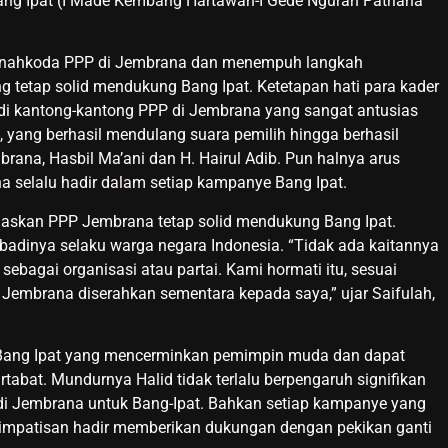
ang Ipat (I Made Kembang Hartawan-I Gede Ngurah Patriana
i nahkoda PPP di Jembrana dan menempuh langkah
 tetap solid mendukung Bang Ipat. Ketetapan hati para kader
 di kantong-kantong PPP di Jembrana yang sangat antusias
, yang berhasil mendulang suara pemilih hingga berhasil
ana, Hasbil Ma’ani dan H. Hairul Adib. Pun halnya arus
 selalu hadir dalam setiap kampanye Bang Ipat.
gaskan PPP Jembrana tetap solid mendukung Bang Ipat.
badinya selaku warga negara Indonesia. “Tidak ada kaitannya
bagai organisasi atau partai. Kami hormati itu, sesuai
Jembrana diserahkan sementara kepada saya,” ujar Saifulah,
 Bang Ipat yang mencerminkan pemimpin muda dan dapat
at. Mundurnya Halid tidak terlalu berpengaruh signifikan
di Jembrana untuk Bang-Ipat. Bahkan setiap kampanye yang
ra simpatisan hadir memberikan dukungan dengan pekikan ganti