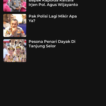
Bapak Kapolda Kaltara
Irjen Pol. Agus Wijayanto
Pak Polisi Lagi Mikir Apa
Ya?
Pesona Penari Dayak Di
Tanjung Selor