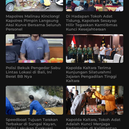
Mapolres Malinau Kinclong!
Di Hadapan Tokoh Adat
Kapolres Pimpin Langsung
Tidung, Kapolsek Sesayap
Aksi Kurve Bersama Seluruh
Hilir Tegaskan Kamtibmas
Personel
Kunci Kesejahteraan
Polisi Bekuk Pengedar Sabu
Kapolda Kaltara Terima
Lintas Lokasi di Bali, Ini
Kunjungan Silaturahmi
Berat BB Nya
Jajaran Pengadilan Tinggi
Kaltara
Speedboat Tujuan Tarakan
Kapolda Kaltara, Tokoh Adat
Terbakar di Sungai Kayan,
Adalah Kunci Menjaga
Polisi Lakukan Evakuasi
Kedamaian di Kalimantan