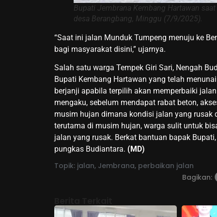
Bupati Jembrana Kembang Hartawan saat me
desa Berangbang, Minggu (7/9/2025).
“Saat ini jalan Munduk Tumpeng menuju ke Bene
bagi masyarakat disini,” ujarnya.
Salah satu warga Tempek Giri Sari, Nengah B
Bupati Kembang Hartawan yang telah menunai
berjanji apabila terpilih akan memperbaiki jala
mengaku, sebelum mendapat rabat beton, akses ja
musim hujan dimana kondisi jalan yang rusak d
terutama di musim hujan, warga sulit untuk bis
jalan yang rusak. Berkat bantuan bapak Bupati, 
pungkas Budiantara.
(MD)
Topik:
jalan
,
Jembrana
,
perbaikan jalan
Bagikan:
Berita Terkait