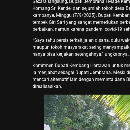
Secara langsung, Bupati Jembrana I Made Ke
Komang Sri Kendel dan sejumlah tokoh desa Be
kampanye, Minggu (7/9/2025). Bupati Kembang
tempek Giri Sari yang sangat memerlukan perba
perbaikan, namun karena pandemi covid-19 seh
“Saya tahu persis terkait jalan disana, dulu wa
maupun tokoh masyarakat sering menyampaikan 
hanya bisa kerjakan setengahnya,” ungkapnya.
Komitmen Bupati Kembang Hartawan untuk mempe
ia menjabat sebagai Bupati Jembrana. Meski di
mencari alternatif lain dengan meminta dana B
direalisasikan.