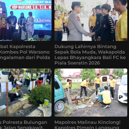
bat Kapolresta
Dukung Lahirnya Bintang
 Kombes Pol Warsono
Sepak Bola Muda, Wakapolda
ngalaman dari Polda
Lepas Bhayangkara Bali FC ke
Piala Soeratin 2026
s Polresta Bulungan
Mapolres Malinau Kinclong!
k Jalan Sengkawit,
Kapolres Pimpin Langsung