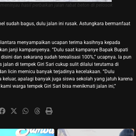
ninjau hasil perbaikan jalan rabat beton di pelosok
l sudah bagus, dulu jalan ini rusak. Astungkara bermanfaat
udiantara menyampaikan ucapan terima kasihnya kepada
kan janji kampanyenya. “Dulu saat kampanye Bapak Bupati
n disini dan sekarang sudah terealisasi 100%,” ucapnya. Ia pun
lan di tempek Giri Sari cukup sulit dilalui terutama di
an licin memicu banyak terjadinya kecelakaan. “Dulu
a keluar, apalagi banyak juga siswa sekolah yang jatuh karena
kami warga tempek Giri Sari bisa menikmati jalan ini,”