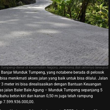
umpeng-Benel di Kecamatan Negara, Jembrana, Bali akhirnya terwujud.
, Banjar Munduk Tumpeng, yang notabene berada di pelosok
sa menikmati akses jalan yang baik untuk bisa dilalui. Jalan
r 3 meter ini bisa direalisasikan dengan Bantuan Keuangan
uas jalan Baler Bale Agung – Munduk Tumpeng sepanjang 5
 bahu beton kiri dan kanan 0,50 m juga telah rampung
Rp 7.599.936.000,00.