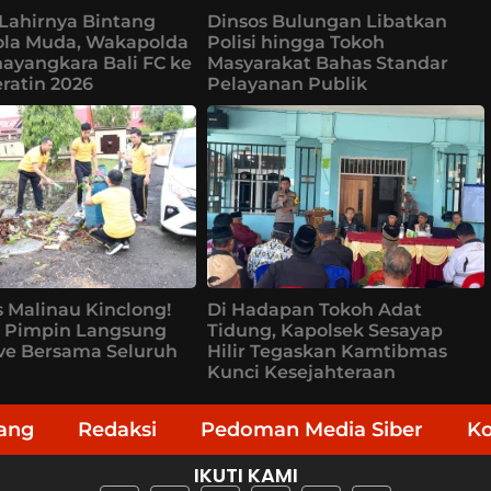
Lahirnya Bintang
Dinsos Bulungan Libatkan
ola Muda, Wakapolda
Polisi hingga Tokoh
ayangkara Bali FC ke
Masyarakat Bahas Standar
eratin 2026
Pelayanan Publik
 Malinau Kinclong!
Di Hadapan Tokoh Adat
s Pimpin Langsung
Tidung, Kapolsek Sesayap
ve Bersama Seluruh
Hilir Tegaskan Kamtibmas
Kunci Kesejahteraan
ang
Redaksi
Pedoman Media Siber
K
IKUTI KAMI