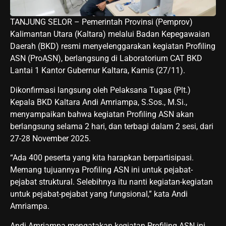
TANJUNG SELOR – Pemerintah Provinsi (Pemprov)
Kalimantan Utara (Kaltara) melalui Badan Kepegawaian
Daerah (BKD) resmi menyelenggarakan kegiatan Profiling
ASN (ProASN), berlangsung di Laboratorium CAT BKD
Lantai 1 Kantor Gubernur Kaltara, Kamis (27/11).
Dikonfirmasi langsung oleh Pelaksana Tugas (Plt.)
Kepala BKD Kaltara Andi Amriampa, S.Sos., M.Si.,
menyampaikan bahwa kegiatan Profiling ASN akan
berlangsung selama 2 hari, dan terbagi dalam 2 sesi, dari
27-28 November 2025.
“Ada 400 peserta yang kita harapkan berpartisipasi.
Memang tujuannya Profiling ASN ini untuk pejabat-
pejabat struktural. Selebihnya itu nanti kegiatan-kegiatan
untuk pejabat-pejabat yang fungsional,” kata Andi
Amriampa.
Andi Amriampa mengatakan kegiatan Profiling ASN ini