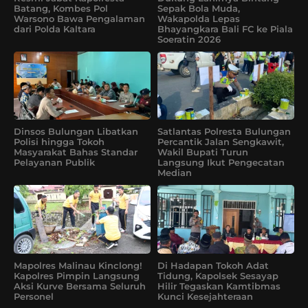
Batang, Kombes Pol
Sepak Bola Muda,
Warsono Bawa Pengalaman
Wakapolda Lepas
dari Polda Kaltara
Bhayangkara Bali FC ke Piala
Soeratin 2026
Dinsos Bulungan Libatkan
Satlantas Polresta Bulungan
Polisi hingga Tokoh
Percantik Jalan Sengkawit,
Masyarakat Bahas Standar
Wakil Bupati Turun
Pelayanan Publik
Langsung Ikut Pengecatan
Median
Mapolres Malinau Kinclong!
Di Hadapan Tokoh Adat
Kapolres Pimpin Langsung
Tidung, Kapolsek Sesayap
Aksi Kurve Bersama Seluruh
Hilir Tegaskan Kamtibmas
Personel
Kunci Kesejahteraan