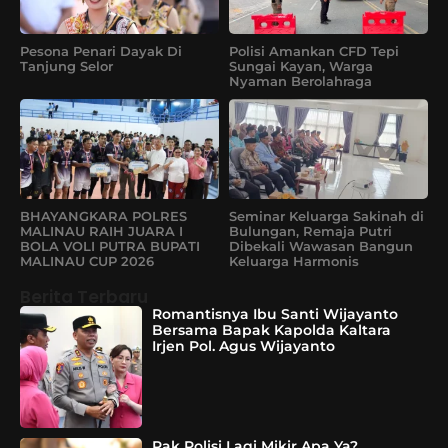
Pesona Penari Dayak Di
Polisi Amankan CFD Tepi
Tanjung Selor
Sungai Kayan, Warga
Nyaman Berolahraga
BHAYANGKARA POLRES
Seminar Keluarga Sakinah di
MALINAU RAIH JUARA I
Bulungan, Remaja Putri
BOLA VOLI PUTRA BUPATI
Dibekali Wawasan Bangun
MALINAU CUP 2026
Keluarga Harmonis
Berita Terbaru
Romantisnya Ibu Santi Wijayanto
Bersama Bapak Kapolda Kaltara
Irjen Pol. Agus Wijayanto
Pak Polisi Lagi Mikir Apa Ya?