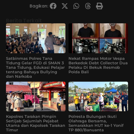
Bagikan:
Berita Terkait
Satbinmas Polres Tana
Nekat Rampas Motor Vespa
Tidung Gelar FGD di SMAN 3
Berkedok Debt Collector Dua
Tana Tidung, Edukasi Pelajar
Pelaku Di Bekuk Resmob
tentang Bahaya Bullying
Polda Bali
dan Narkoba
Kapolres Tarakan Pimpin
Polresta Bulungan Ikuti
Sertijab Sejumlah Pejabat
Olahraga Bersama,
Utama dan Kapolsek Tarakan
Semarakkan HUT ke-1 Yonif
Timur
TP 880/Banuanta