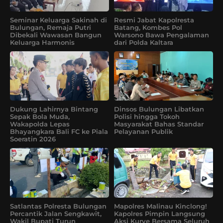
Seminar Keluarga Sakinah di
Resmi Jabat Kapolresta
Bulungan, Remaja Putri
Batang, Kombes Pol
Dibekali Wawasan Bangun
Warsono Bawa Pengalaman
Keluarga Harmonis
dari Polda Kaltara
Dukung Lahirnya Bintang
Dinsos Bulungan Libatkan
Sepak Bola Muda,
Polisi hingga Tokoh
Wakapolda Lepas
Masyarakat Bahas Standar
Bhayangkara Bali FC ke Piala
Pelayanan Publik
Soeratin 2026
Satlantas Polresta Bulungan
Mapolres Malinau Kinclong!
Percantik Jalan Sengkawit,
Kapolres Pimpin Langsung
Wakil Bupati Turun
Aksi Kurve Bersama Seluruh