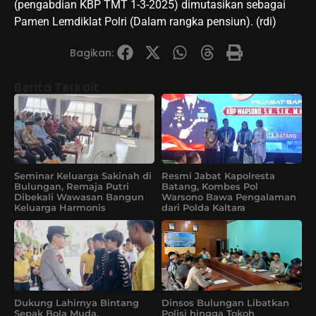
(pengabdian KBP TMT 1-3-2025) dimutasikan sebagai
Pamen Lemdiklat Polri (Dalam rangka pensiun). (rdi)
Bagikan:
Berita Terkait
Seminar Keluarga Sakinah di
Resmi Jabat Kapolresta
Bulungan, Remaja Putri
Batang, Kombes Pol
Dibekali Wawasan Bangun
Warsono Bawa Pengalaman
Keluarga Harmonis
dari Polda Kaltara
Dukung Lahirnya Bintang
Dinsos Bulungan Libatkan
Sepak Bola Muda,
Polisi hingga Tokoh