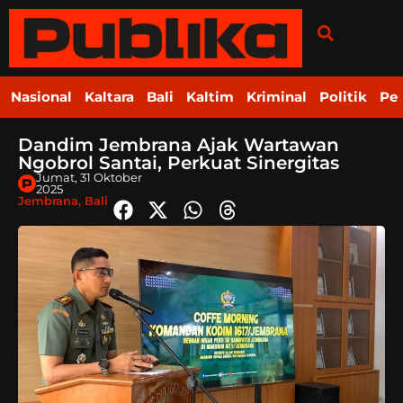
Nasional
Kaltara
Bali
Kaltim
Kriminal
Politik
Pe
Dandim Jembrana Ajak Wartawan
Ngobrol Santai, Perkuat Sinergitas
Jumat, 31 Oktober
2025
Jembrana
,
Bali