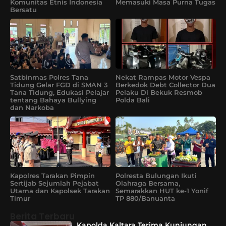
Komunitas Etnis Indonesia
Memasuki Masa Purna Tugas
Bersatu
Satbinmas Polres Tana
Nekat Rampas Motor Vespa
Tidung Gelar FGD di SMAN 3
Berkedok Debt Collector Dua
Tana Tidung, Edukasi Pelajar
Pelaku Di Bekuk Resmob
tentang Bahaya Bullying
Polda Bali
dan Narkoba
Kapolres Tarakan Pimpin
Polresta Bulungan Ikuti
Sertijab Sejumlah Pejabat
Olahraga Bersama,
Utama dan Kapolsek Tarakan
Semarakkan HUT ke-1 Yonif
Timur
TP 880/Banuanta
Berita Terbaru
Kapolda Kaltara Terima Kunjungan