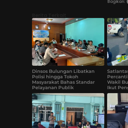
Bagikan:
Berita Terkait
Dinsos Bulungan Libatkan
Satlanta
Polisi hingga Tokoh
Percanti
Masyarakat Bahas Standar
Wakil B
Pelayanan Publik
Ikut Pe