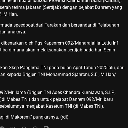
n telah tiba di Ibukota Provinsi Kalimantan Utara (Kaltara),
 serah terima jabatan (Sertijab) dengan pejabat Danrem yang
., M.Han.
rmada speedboat dari Tarakan dan bersandar di Pelabuhan
 dan anaknya.
 dibenarkan oleh Pgs Kapenrem 092/Maharajalila Lettu Inf
tiba dimana akan melaksanakan sertijab pada hari Senin
rkan Skep Panglima TNI pada bulan April Tahun 2025lalu, dari
.Han kepada Brigjen TNI Mohammad Sjahroni, S.E., M.Han,”
92/Mrl lama (Brigjen TNI Adek Chandra Kurniawan, S.I.P.,
 di Mabes TNI) dan untuk pejabat Danrem 092/Mrl baru
 sebelumnya menjabat Kasetum TNI (di Mabes TNI).
agi di Makorem,” pungkasnya. (rdi)