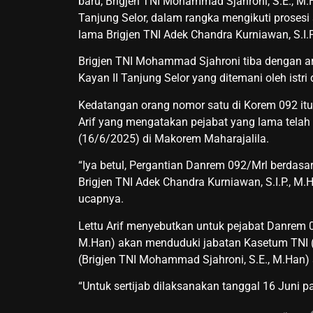
baru, Brigjen TNI Mohammad Sjahroni, S.E., M.Ha
Tanjung Selor, dalam rangka mengikuti prosesi
lama Brigjen TNI Adek Chandra Kurniawan, S.I.P
Brigjen TNI Mohammad Sjahroni tiba dengan a
Kayan II Tanjung Selor yang ditemani oleh istri
Kedatangan orang nomor satu di Korem 092 itu
Arif yang mengatakan pejabat yang lama telah 
(16/6/2025) di Makorem Maharajalila.
“Iya betul, Pergantian Danrem 092/Mrl berdasa
Brigjen TNI Adek Chandra Kurniawan, S.I.P., M
ucapnya.
Lettu Arif menyebutkan untuk pejabat Danrem 0
M.Han) akan menduduki jabatan Kasetum TNI (
(Brigjen TNI Mohammad Sjahroni, S.E., M.Han)
“Untuk sertijab dilaksanakan tanggal 16 Juni p