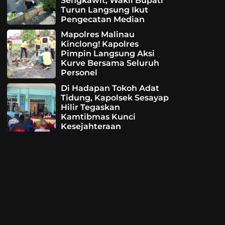
Sengkawit, Wakil Bupati
Turun Langsung Ikut
Pengecatan Median
Mapolres Malinau
Kinclong! Kapolres
Pimpin Langsung Aksi
Kurve Bersama Seluruh
Personel
Di Hadapan Tokoh Adat
Tidung, Kapolsek Sesayap
Hilir Tegaskan
Kamtibmas Kunci
Kesejahteraan