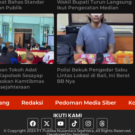
at Bahas Standar
Wakil Bupati Turun Langsung
n Publik
Ikut Pengecatan Median
pan Tokoh Adat
Polisi Bekuk Pengedar Sabu
Kapolsek Sesayap
Lintas Lokasi di Bali, Ini Berat
gaskan Kamtibmas
BB Nya
sejahteraan
ang
Redaksi
Pedoman Media Siber
K
IKUTI KAMI
© Copyright 2024 PT Publika Nusantara Sejahtera, All Rights Reserved.
Developed by
Sendang