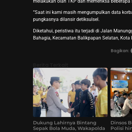
melakukan olah TKP dan memeriksa beberapa sa
“Saat ini kami masih mengumpulkan data korba
pungkasnya dilansir detiksulsel.
Diketahui, peristiwa itu terjadi di Jalan Manu
Bahagia, Kecamatan Balikpapan Selatan, Kota 
Bagikan:
Berita Terkait
Dukung Lahirnya Bintang
Dinsos B
Sepak Bola Muda, Wakapolda
Polisi h