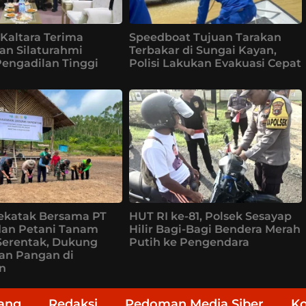
Kaltara Terima
Speedboat Tujuan Tarakan
an Silaturahmi
Terbakar di Sungai Kayan,
Pengadilan Tinggi
Polisi Lakukan Evakuasi Cepat
ekatak Bersama PT
HUT RI ke-81, Polsek Sesayap
dan Petani Tanam
Hilir Bagi-Bagi Bendera Merah
Serentak, Dukung
Putih ke Pengendara
an Pangan di
n
ang
Redaksi
Pedoman Media Siber
K