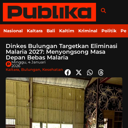
Nasional
Kaltara
Bali
Kaltim
Kriminal
Politik
Pe
Dinkes Bulungan Targetkan Eliminasi
Malaria 2027: Menyongsong Masa
Depan Bebas Malaria
Minggu, 4 Januari
2026
Kaltara
,
Bulungan
,
Kesehatan