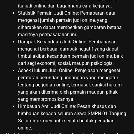
itu judi online dan bagaimana cara kerjanya.
Statistik Pemain Judi Online: Pemaparan data
mengenai jumlah pemain judi online, yang
diharapkan dapat memberikan gambaran betapa
masifnya permasalahan ini.
Dampak Kecanduan Judi Online: Pembahasan
mengenai berbagai dampak negatif yang dapat
timbul akibat kecanduan bermain judi online, baik
dari segi ekonomi, sosial, maupun psikologis.
Aspek Hukum Judi Online: Penjelasan mengenai
peraturan perundang-undangan yang mengatur
tentang perjudian online, termasuk sanksi hukum
yang akan diterima oleh pemain maupun pihak
yang mempromosikannya.
Himbauan Anti Judi Online: Pesan khusus dan
himbauan kepada seluruh siswa SMPN 01 Tanjung
Selor untuk menjauhi segala bentuk perjudian
online.