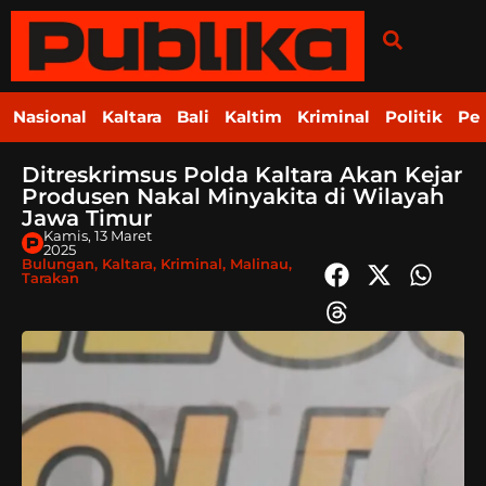
Nasional
Kaltara
Bali
Kaltim
Kriminal
Politik
Pe
Ditreskrimsus Polda Kaltara Akan Kejar
Produsen Nakal Minyakita di Wilayah
Jawa Timur
Kamis, 13 Maret
2025
Bulungan
,
Kaltara
,
Kriminal
,
Malinau
,
Tarakan