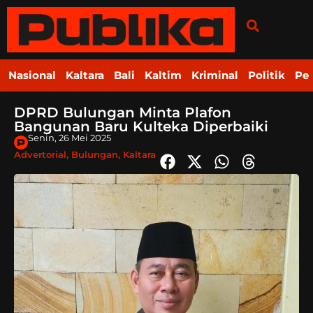
Nasional
Kaltara
Bali
Kaltim
Kriminal
Politik
Pe
DPRD Bulungan Minta Plafon
Bangunan Baru Kulteka Diperbaiki
Senin, 26 Mei 2025
Advertorial
,
Bulungan
,
Kaltara