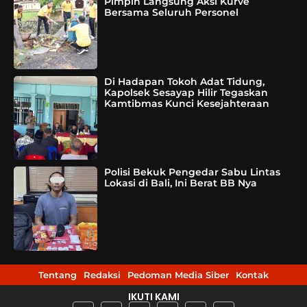
Pimpin Langsung Aksi Kurve
Bersama Seluruh Personel
Di Hadapan Tokoh Adat Tidung,
Kapolsek Sesayap Hilir Tegaskan
Kamtibmas Kunci Kesejahteraan
Polisi Bekuk Pengedar Sabu Lintas
Lokasi di Bali, Ini Berat BB Nya
Tentang
Redaksi
Pedoman Media Siber
Kontak
IKUTI KAMI