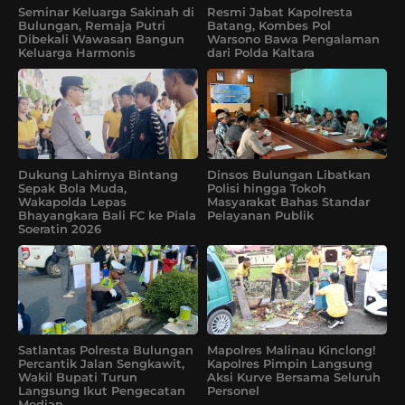
Seminar Keluarga Sakinah di
Resmi Jabat Kapolresta
Bulungan, Remaja Putri
Batang, Kombes Pol
Dibekali Wawasan Bangun
Warsono Bawa Pengalaman
Keluarga Harmonis
dari Polda Kaltara
Dukung Lahirnya Bintang
Dinsos Bulungan Libatkan
Sepak Bola Muda,
Polisi hingga Tokoh
Wakapolda Lepas
Masyarakat Bahas Standar
Bhayangkara Bali FC ke Piala
Pelayanan Publik
Soeratin 2026
Satlantas Polresta Bulungan
Mapolres Malinau Kinclong!
Percantik Jalan Sengkawit,
Kapolres Pimpin Langsung
Wakil Bupati Turun
Aksi Kurve Bersama Seluruh
Langsung Ikut Pengecatan
Personel
Median