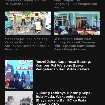
Masyarakat Bahas Standar
Wakil Bupati Turun
Pelayanan Publik
Langsung Ikut Pengecatan
Median
Mapolres Malinau Kinclong!
Di Hadapan Tokoh Adat
Kapolres Pimpin Langsung
Tidung, Kapolsek Sesayap
Aksi Kurve Bersama Seluruh
Hilir Tegaskan Kamtibmas
Personel
Kunci Kesejahteraan
Berita Terbaru
Resmi Jabat Kapolresta Batang,
Kombes Pol Warsono Bawa
Pengalaman dari Polda Kaltara
Dukung Lahirnya Bintang Sepak
Bola Muda, Wakapolda Lepas
Bhayangkara Bali FC ke Piala
Soeratin 2026