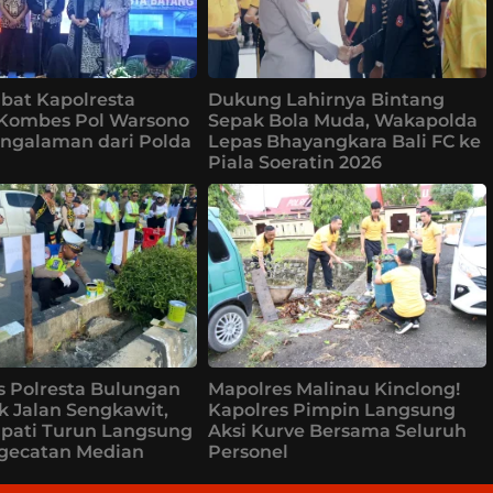
bat Kapolresta
Dukung Lahirnya Bintang
 Kombes Pol Warsono
Sepak Bola Muda, Wakapolda
ngalaman dari Polda
Lepas Bhayangkara Bali FC ke
Piala Soeratin 2026
s Polresta Bulungan
Mapolres Malinau Kinclong!
k Jalan Sengkawit,
Kapolres Pimpin Langsung
upati Turun Langsung
Aksi Kurve Bersama Seluruh
ngecatan Median
Personel