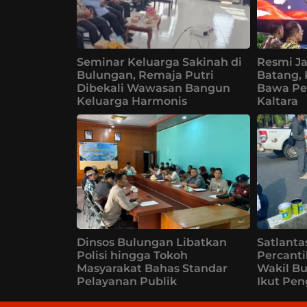
Seminar Keluarga Sakinah di
Resmi Ja
Bulungan, Remaja Putri
Batang,
Dibekali Wawasan Bangun
Bawa Pe
Keluarga Harmonis
Kaltara
Dinsos Bulungan Libatkan
Satlanta
Polisi hingga Tokoh
Percanti
Masyarakat Bahas Standar
Wakil B
Pelayanan Publik
Ikut Pe