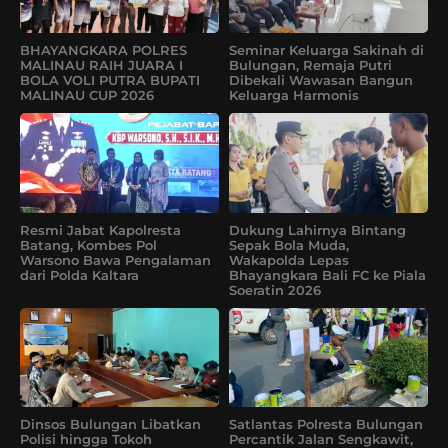
BHAYANGKARA POLRES
Seminar Keluarga Sakinah di
MALINAU RAIH JUARA I
Bulungan, Remaja Putri
BOLA VOLI PUTRA BUPATI
Dibekali Wawasan Bangun
MALINAU CUP 2026
Keluarga Harmonis
Resmi Jabat Kapolresta
Dukung Lahirnya Bintang
Batang, Kombes Pol
Sepak Bola Muda,
Warsono Bawa Pengalaman
Wakapolda Lepas
dari Polda Kaltara
Bhayangkara Bali FC ke Piala
Soeratin 2026
Dinsos Bulungan Libatkan
Satlantas Polresta Bulungan
Polisi hingga Tokoh
Percantik Jalan Sengkawit,