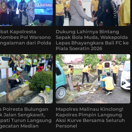
bat Kapolresta
Dukung Lahirnya Bintang
 Kombes Pol Warsono
Sepak Bola Muda, Wakapolda
ngalaman dari Polda
Lepas Bhayangkara Bali FC ke
Piala Soeratin 2026
s Polresta Bulungan
Mapolres Malinau Kinclong!
k Jalan Sengkawit,
Kapolres Pimpin Langsung
upati Turun Langsung
Aksi Kurve Bersama Seluruh
ngecatan Median
Personel