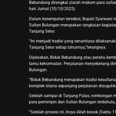
Bebandung dirangkai ziarah makam para sultan
hari Jumat (10/10/2025).‎‎
Dalam kesempatan tersebut, Bupati Syarwani 
Sultan Bulungan merupakan rangkaian kegiata
Tanjung Selor.‎‎
“Ini menjadi tradisi yang senantiasa dilaksan
Tanjung Selor setiap tahunnya,”terangnya.
‎‎Dijelaskan, Biduk Bebandung atau perahu ke
tamu kehormatan. ‎‎Perjalanan menyeberang diiri
Bulungan.‎‎
“Biduk Bebandung merupakan tradisi kesultan
komplek istana sepanjang perjalanan disuguhkan
Setelah sampai di Tanjung Palas, rombongan m
para pemimpin dan Sultan Bulungan terdahulu,
“Setelah prosesi ini, Insya Allah besok (Sabtu