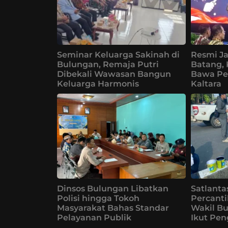
Seminar Keluarga Sakinah di
Resmi Ja
Bulungan, Remaja Putri
Batang,
Dibekali Wawasan Bangun
Bawa Pe
Keluarga Harmonis
Kaltara
Dinsos Bulungan Libatkan
Satlanta
Polisi hingga Tokoh
Percanti
Masyarakat Bahas Standar
Wakil B
Pelayanan Publik
Ikut Pe