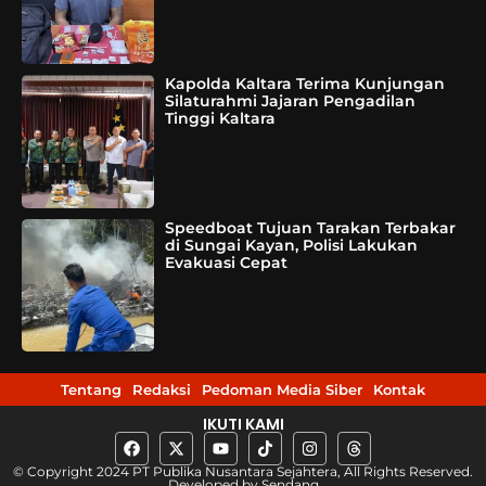
Kapolda Kaltara Terima Kunjungan
Silaturahmi Jajaran Pengadilan
Tinggi Kaltara
Speedboat Tujuan Tarakan Terbakar
di Sungai Kayan, Polisi Lakukan
Evakuasi Cepat
Tentang
Redaksi
Pedoman Media Siber
Kontak
IKUTI KAMI
© Copyright 2024 PT Publika Nusantara Sejahtera, All Rights Reserved.
Developed by
Sendang