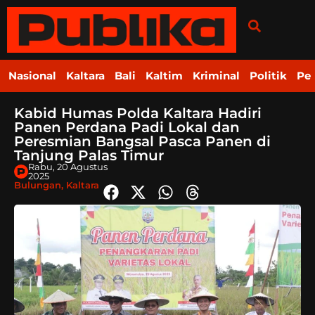
Nasional
Kaltara
Bali
Kaltim
Kriminal
Politik
Pe
Kabid Humas Polda Kaltara Hadiri
Panen Perdana Padi Lokal dan
Peresmian Bangsal Pasca Panen di
Tanjung Palas Timur
Rabu, 20 Agustus
2025
Bulungan
,
Kaltara