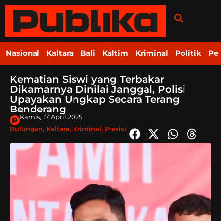
Nasional
Kaltara
Bali
Kaltim
Kriminal
Politik
Pe
Kematian Siswi yang Terbakar
Dikamarnya Dinilai Janggal, Polisi
Upayakan Ungkap Secara Terang
Benderang
Kamis, 17 April 2025
Bulungan
,
Kaltara
,
Kriminal
,
Presisi