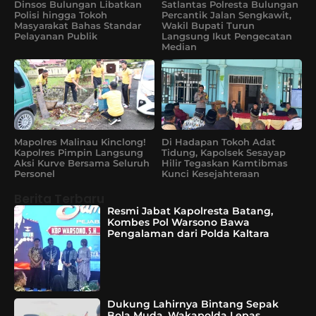
Dinsos Bulungan Libatkan
Satlantas Polresta Bulungan
Polisi hingga Tokoh
Percantik Jalan Sengkawit,
Masyarakat Bahas Standar
Wakil Bupati Turun
Pelayanan Publik
Langsung Ikut Pengecatan
Median
Mapolres Malinau Kinclong!
Di Hadapan Tokoh Adat
Kapolres Pimpin Langsung
Tidung, Kapolsek Sesayap
Aksi Kurve Bersama Seluruh
Hilir Tegaskan Kamtibmas
Personel
Kunci Kesejahteraan
Berita Terbaru
Resmi Jabat Kapolresta Batang,
Kombes Pol Warsono Bawa
Pengalaman dari Polda Kaltara
Dukung Lahirnya Bintang Sepak
Bola Muda, Wakapolda Lepas