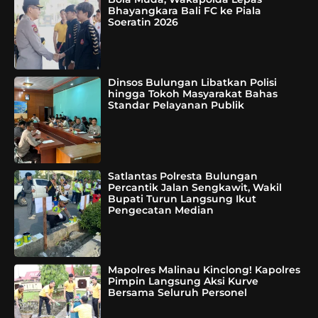
Bhayangkara Bali FC ke Piala
Soeratin 2026
Dinsos Bulungan Libatkan Polisi
hingga Tokoh Masyarakat Bahas
Standar Pelayanan Publik
Satlantas Polresta Bulungan
Percantik Jalan Sengkawit, Wakil
Bupati Turun Langsung Ikut
Pengecatan Median
Mapolres Malinau Kinclong! Kapolres
Pimpin Langsung Aksi Kurve
Bersama Seluruh Personel