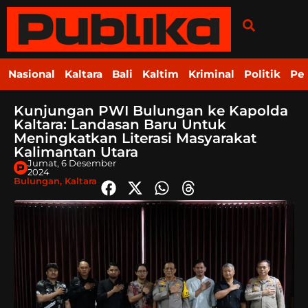
Nasional
Kaltara
Bali
Kaltim
Kriminal
Politik
Pe
Kunjungan PWI Bulungan ke Kapolda
Kaltara: Landasan Baru Untuk
Meningkatkan Literasi Masyarakat
Kalimantan Utara
Jumat, 6 Desember
2024
Bulungan
,
Kaltara