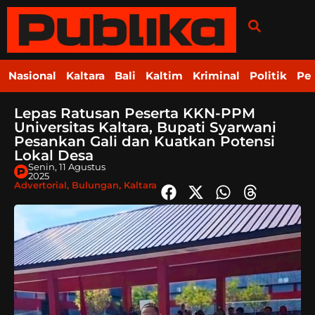
Nasional
Kaltara
Bali
Kaltim
Kriminal
Politik
Pe
Lepas Ratusan Peserta KKN-PPM
Universitas Kaltara, Bupati Syarwani
Pesankan Gali dan Kuatkan Potensi
Lokal Desa
Senin, 11 Agustus
2025
Advertorial
,
Bulungan
,
Kaltara