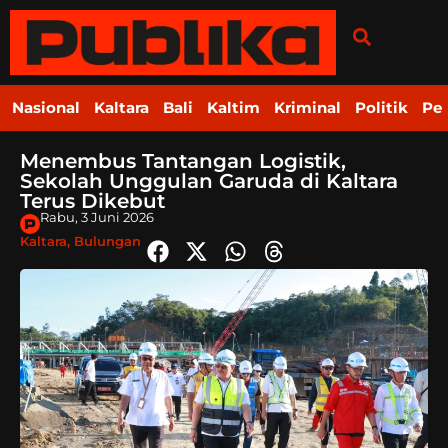
Nasional
Kaltara
Bali
Kaltim
Kriminal
Politik
Pe
Menembus Tantangan Logistik,
Sekolah Unggulan Garuda di Kaltara
Terus Dikebut
Rabu, 3 Juni 2026
Kaltara
,
Bulungan