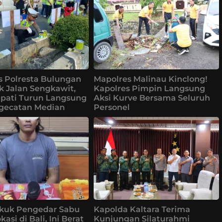
s Polresta Bulungan
Mapolres Malinau Kinclong!
k Jalan Sengkawit,
Kapolres Pimpin Langsung
upati Turun Langsung
Aksi Kurve Bersama Seluruh
ngecatan Median
Personel
ekuk Pengedar Sabu
Kapolda Kaltara Terima
kasi di Bali, Ini Berat
Kunjungan Silaturahmi