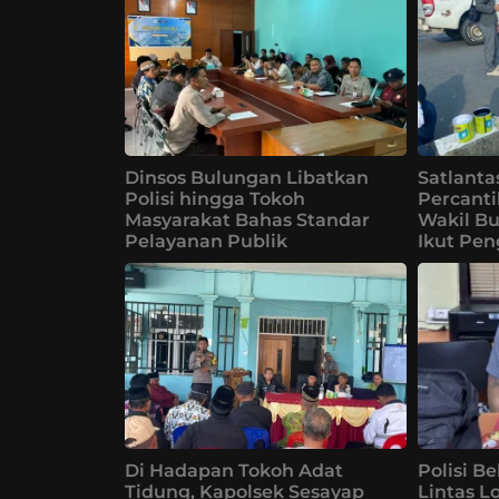
Dinsos Bulungan Libatkan
Satlanta
Polisi hingga Tokoh
Percanti
Masyarakat Bahas Standar
Wakil B
Pelayanan Publik
Ikut Pe
Di Hadapan Tokoh Adat
Polisi B
Tidung, Kapolsek Sesayap
Lintas Lo