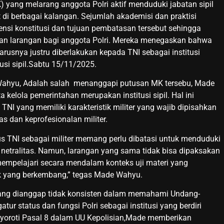
ang melarang anggota Polri aktif menduduki jabatan sipil
di berbagai kalangan. Sejumlah akademisi dan praktisi
i konstitusi dan tujuan pembatasan tersebut sehingga
an larangan bagi anggota Polri. Mereka menegaskan bahwa
arusnya justru diberlakukan kepada TNI sebagai institusi
tusi sipil.Sabtu 15/11/2025.
Wahyu, Adalah salah menanggapi putusan MK tersebu, Made
kelola pemerintahan merupakan institusi sipil. Hal ini
I yang memiliki karakteristik militer yang wajib dipisahkan
tas dan keprofesionalan militer.
husus TNI sebagai militer memang perlu dibatasi untuk menduduki
n netralitas. Namun, larangan yang sama tidak bisa dipaksakan
empelajari secara mendalam konteks uji materi yang
lik yang berkembang,” tegas Made Wahyu.
 yang dianggap tidak konsisten dalam memahami Undang-
ur status dan fungsi Polri sebagai institusi yang berdiri
nyoroti Pasal 8 dalam UU Kepolisian,Made memberikan