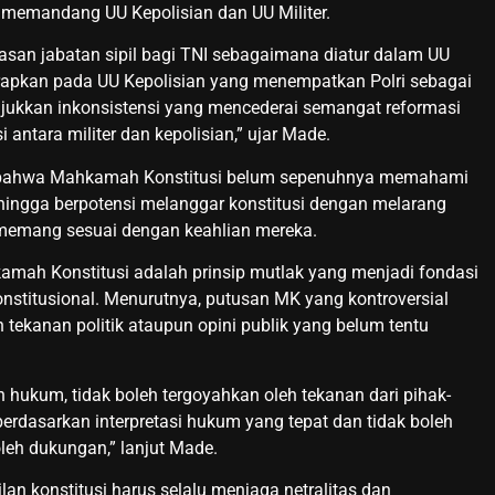
memandang UU Kepolisian dan UU Militer.
an jabatan sipil bagi TNI sebagaimana diatur dalam UU
erapkan pada UU Kepolisian yang menempatkan Polri sebagai
njukkan inkonsistensi yang mencederai semangat reformasi
ntara militer dan kepolisian,” ujar Made.
n bahwa Mahkamah Konstitusi belum sepenuhnya memahami
ehingga berpotensi melanggar konstitusi dengan melarang
 memang sesuai dengan keahlian mereka.
mah Konstitusi adalah prinsip mutlak yang menjadi fondasi
onstitusional. Menurutnya, putusan MK yang kontroversial
h tekanan politik ataupun opini publik yang belum tentu
 hukum, tidak boleh tergoyahkan oleh tekanan dari pihak-
berdasarkan interpretasi hukum yang tepat dan tidak boleh
leh dukungan,” lanjut Made.
an konstitusi harus selalu menjaga netralitas dan