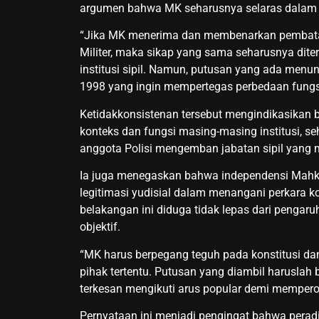
argumen bahwa MK seharusnya selaras dalam 
“Jika MK menerima dan membenarkan pembatas
Militer, maka sikap yang sama seharusnya dit
institusi sipil. Namun, putusan yang ada menu
1998 yang ingin mempertegas perbedaan fungsi a
Ketidakkonsistenan tersebut mengindikasika
konteks dan fungsi masing-masing institusi, s
anggota Polisi mengemban jabatan sipil yang
Ia juga menegaskan bahwa independensi Mahka
legitimasi yudisial dalam menangani perkara k
belakangan ini diduga tidak lepas dari pengaru
objektif.
“MK harus berpegang teguh pada konstitusi dan
pihak tertentu. Putusan yang diambil haruslah 
terkesan mengikuti arus popular demi mempero
Pernyataan ini menjadi pengingat bahwa peradil