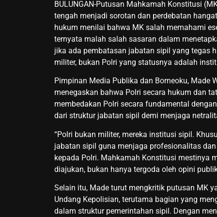
BULUNGAN-Putusan Mahkamah Konstitusi (MK) y
tengah menjadi sorotan dan perdebatan hangat 
hukum menilai bahwa MK salah memahami esens
ternyata malah salah sasaran dalam menetapk
jika ada pembatasan jabatan sipil yang tegas h
militer, bukan Polri yang statusnya adalah insti
Pimpinan Media Publika dan Borneoku, Made 
menegaskan bahwa Polri secara hukum dan tata 
membedakan Polri secara fundamental dengan TN
dari struktur jabatan sipil demi menjaga netrali
“Polri bukan militer, mereka institusi sipil. K
jabatan sipil guna menjaga profesionalitas da
kepada Polri. Mahkamah Konstitusi mestinya m
diajukan, bukan hanya tergoda oleh opini pub
Selain itu, Made turut mengkritik putusan MK
Undang Kepolisian, terutama bagian yang mengat
dalam struktur pemerintahan sipil. Dengan me