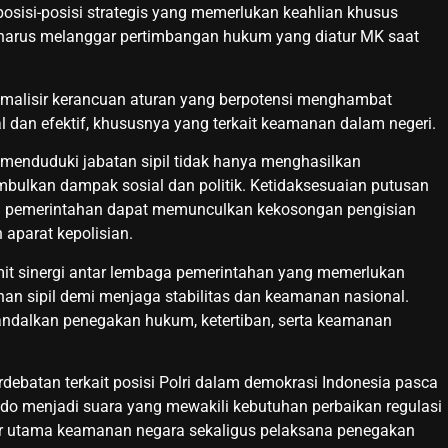
 posisi-posisi strategis yang memerlukan keahlian khusus
npa harus melanggar pertimbangan hukum yang diatur MK saat
nimalisir kerancuan aturan yang berpotensi menghambat
 dan efektif, khususnya yang terkait keamanan dalam negeri.
 menduduki jabatan sipil tidak hanya menghasilkan
imbulkan dampak sosial dan politik. Ketidaksesuaian putusan
lola pemerintahan dapat memunculkan kekosongan pengisian
 aparat kepolisian.
umit sinergi antar lembaga pemerintahan yang memerlukan
an sipil demi menjaga stabilitas dan keamanan nasional.
ndalkan penegakan hukum, ketertiban, serta keamanan
rdebatan terkait posisi Polri dalam demokrasi Indonesia pasca
o menjadi suara yang mewakili kebutuhan perbaikan regulasi
pilar utama keamanan negara sekaligus pelaksana penegakan