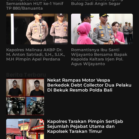
Semarakkan HUT ke-1 Yonif
Bulog Jadi Angin Segar
TP 880/Banuanta
Kapolres Malinau AKBP Dr.
Romantisnya Ibu Santi
M. Anton Satriadi, S.H., S.I.K.,
Wijayanto Bersama Bapak
M.H Pimpin Apel Perdana
Kapolda Kaltara Irjen Pol.
Agus Wijayanto
Berita Terbaru
Nekat Rampas Motor Vespa
Berkedok Debt Collector Dua Pelaku
Di Bekuk Resmob Polda Bali
Kapolres Tarakan Pimpin Sertijab
Sejumlah Pejabat Utama dan
Kapolsek Tarakan Timur