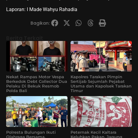
Laporan: I Made Wahyu Rahadia
Bagikan:
Berita Terkait
Nekat Rampas Motor Vespa
Kapolres Tarakan Pimpin
Berkedok Debt Collector Dua
Sertijab Sejumlah Pejabat
Pelaku Di Bekuk Resmob
Utama dan Kapolsek Tarakan
Polda Bali
Timur
Polresta Bulungan Ikuti
Peternak Kecil Kaltara
Olahraga Bersama,
Keluhkan Pakan, Jagung