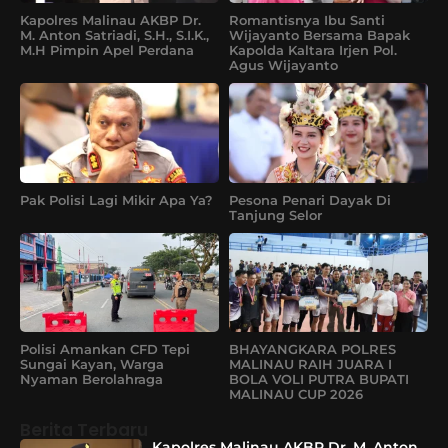
Kapolres Malinau AKBP Dr.
Romantisnya Ibu Santi
M. Anton Satriadi, S.H., S.I.K.,
Wijayanto Bersama Bapak
M.H Pimpin Apel Perdana
Kapolda Kaltara Irjen Pol.
Agus Wijayanto
Pak Polisi Lagi Mikir Apa Ya?
Pesona Penari Dayak Di
Tanjung Selor
Polisi Amankan CFD Tepi
BHAYANGKARA POLRES
Sungai Kayan, Warga
MALINAU RAIH JUARA I
Nyaman Berolahraga
BOLA VOLI PUTRA BUPATI
MALINAU CUP 2026
Berita Terbaru
Kapolres Malinau AKBP Dr. M. Anton