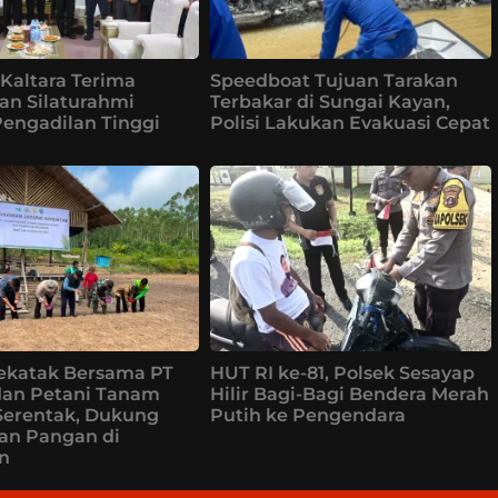
Kaltara Terima
Speedboat Tujuan Tarakan
an Silaturahmi
Terbakar di Sungai Kayan,
Pengadilan Tinggi
Polisi Lakukan Evakuasi Cepat
ekatak Bersama PT
HUT RI ke-81, Polsek Sesayap
dan Petani Tanam
Hilir Bagi-Bagi Bendera Merah
Serentak, Dukung
Putih ke Pengendara
an Pangan di
n