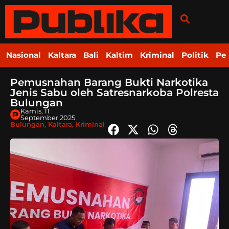
Nasional
Kaltara
Bali
Kaltim
Kriminal
Politik
Pe
Pemusnahan Barang Bukti Narkotika
Jenis Sabu oleh Satresnarkoba Polresta
Bulungan
Kamis, 11
September 2025
Bulungan
,
Kaltara
,
Kriminal