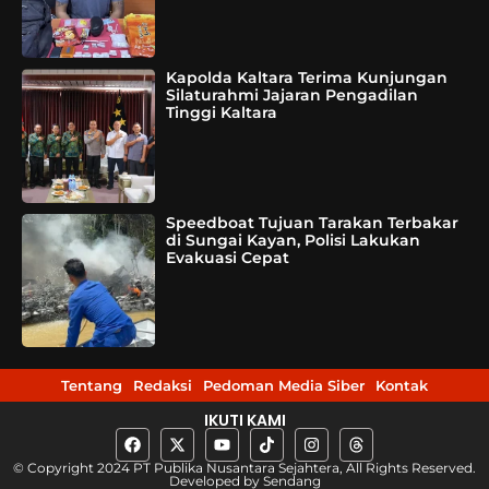
Kapolda Kaltara Terima Kunjungan
Silaturahmi Jajaran Pengadilan
Tinggi Kaltara
Speedboat Tujuan Tarakan Terbakar
di Sungai Kayan, Polisi Lakukan
Evakuasi Cepat
Tentang
Redaksi
Pedoman Media Siber
Kontak
IKUTI KAMI
© Copyright 2024 PT Publika Nusantara Sejahtera, All Rights Reserved.
Developed by
Sendang