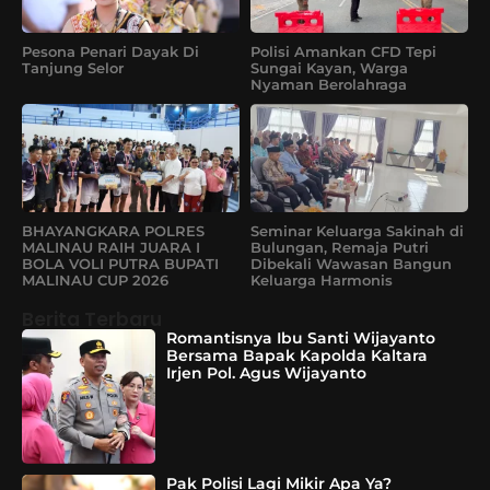
Pesona Penari Dayak Di
Polisi Amankan CFD Tepi
Tanjung Selor
Sungai Kayan, Warga
Nyaman Berolahraga
BHAYANGKARA POLRES
Seminar Keluarga Sakinah di
MALINAU RAIH JUARA I
Bulungan, Remaja Putri
BOLA VOLI PUTRA BUPATI
Dibekali Wawasan Bangun
MALINAU CUP 2026
Keluarga Harmonis
Berita Terbaru
Romantisnya Ibu Santi Wijayanto
Bersama Bapak Kapolda Kaltara
Irjen Pol. Agus Wijayanto
Pak Polisi Lagi Mikir Apa Ya?