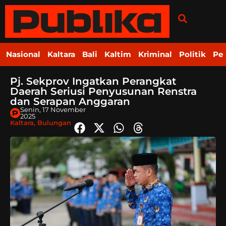
Nasional
Kaltara
Bali
Kaltim
Kriminal
Politik
Pe
Pj. Sekprov Ingatkan Perangkat
Daerah Seriusi Penyusunan Renstra
dan Serapan Anggaran
Senin, 17 November
2025
Kaltara
,
Bulungan