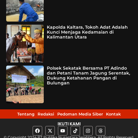
Kapolda Kaltara, Tokoh Adat Adalah
Kunci Menjaga Kedamaian di
Kalimantan Utara
Polsek Sekatak Bersama PT Adindo
dan Petani Tanam Jagung Serentak,
Dukung Ketahanan Pangan di
Bulungan
Tentang
Redaksi
Pedoman Media Siber
Kontak
IKUTI KAMI
© Copyright 2024 PT Publika Nusantara Sejahtera, All Rights Reserved.