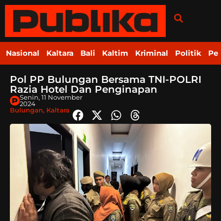
Nasional
Kaltara
Bali
Kaltim
Kriminal
Politik
Pe
Pol PP Bulungan Bersama TNI-POLRI
Razia Hotel Dan Penginapan
Senin, 11 November
2024
Bulungan
,
Kaltara