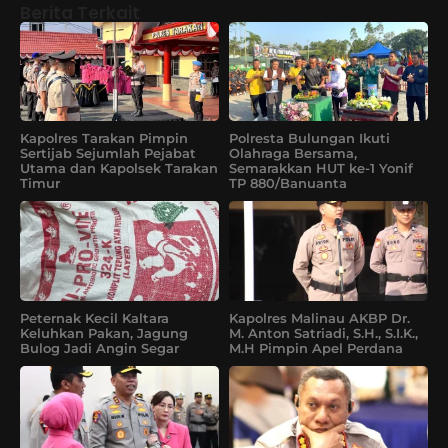
Berita Terkait
Kapolres Tarakan Pimpin
Polresta Bulungan Ikuti
Sertijab Sejumlah Pejabat
Olahraga Bersama,
Utama dan Kapolsek Tarakan
Semarakkan HUT ke-1 Yonif
Timur
TP 880/Banuanta
Peternak Kecil Kaltara
Kapolres Malinau AKBP Dr.
Keluhkan Pakan, Jagung
M. Anton Satriadi, S.H., S.I.K.,
Bulog Jadi Angin Segar
M.H Pimpin Apel Perdana