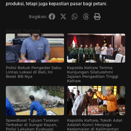
produksi, tetapi juga kepastian pasar bagi petani.
Bagikan:
Berita Terkait
Polisi Bekuk Pengedar Sabu
Kapolda Kaltara Terima
Lintas Lokasi di Bali, Ini
Kunjungan Silaturahmi
Berat BB Nya
Jajaran Pengadilan Tinggi
Kaltara
Speedboat Tujuan Tarakan
Kapolda Kaltara, Tokoh Adat
Terbakar di Sungai Kayan,
Adalah Kunci Menjaga
Polisi Lakukan Evakuasi
Kedamaian di Kalimantan