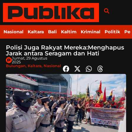
Nasional
Kaltara
Bali
Kaltim
Kriminal
Politik
Pe
Polisi Juga Rakyat Mereka:Menghapus
Jarak antara Seragam dan Hati
Jumat, 29 Agustus
2025
Bulungan
,
Kaltara
,
Nasional