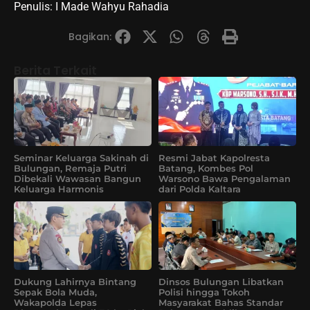
Penulis: I Made Wahyu Rahadia
Bagikan:
Berita Terkait
Seminar Keluarga Sakinah di
Resmi Jabat Kapolresta
Bulungan, Remaja Putri
Batang, Kombes Pol
Dibekali Wawasan Bangun
Warsono Bawa Pengalaman
Keluarga Harmonis
dari Polda Kaltara
Dukung Lahirnya Bintang
Dinsos Bulungan Libatkan
Sepak Bola Muda,
Polisi hingga Tokoh
Wakapolda Lepas
Masyarakat Bahas Standar