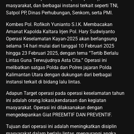
masyarakat, dan berbagai instansi terkait seperti TNI,
Satpol PP, Dinas Perhubungan, Senkom, serta PMI.
Kombes Pol. Rofikoh Yunianto S.I.K. Membacakan
Amanat Kapolda Kaltara Irjen Pol. Hary Sudwiyanto
Operasi Keselamatan Kayan-2025 akan berlangsung
selama 14 hari mulai dari tanggal 10 Februari 2025
hingga 23 Februari 2025, dengan tema “Tertib Berlalu
Lintas Guna Terwujudnya Asta Cita.” Operasi ini
melibatkan satgas Polda dan Polres jajaran Polda
Kalimantan Utara dengan dukungan dari berbagai
instansi terkait di bidang lalu lintas.
Adapun Target operasi pada operasi keselamatan tahun
ini adalah orang.lokasi,kendaraan dan kegiatan
masyarakat. Operasi ini dilaksanakan dengan
mengedepankan Giat PREEMTIF DAN PREVENTIF.
Tujuan dari operasi ini adalah meningkatkan disiplin
masyarakat dalam berlalu lintas, mengurangi angka