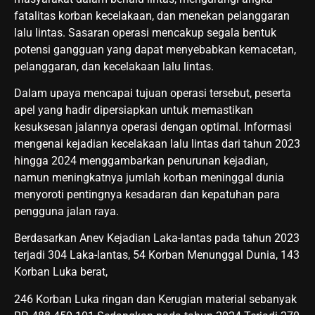
fatalitas korban kecelakaan, dan menekan pelanggaran
lalu lintas. Sasaran operasi mencakup segala bentuk
potensi gangguan yang dapat menyebabkan kemacetan,
pelanggaran, dan kecelakaan lalu lintas.
Dalam upaya mencapai tujuan operasi tersebut, peserta
apel yang hadir dipersiapkan untuk memastikan
kesuksesan jalannya operasi dengan optimal. Informasi
mengenai kejadian kecelakaan lalu lintas dari tahun 2023
hingga 2024 menggambarkan penurunan kejadian,
namun meningkatnya jumlah korban meninggal dunia
menyoroti pentingnya kesadaran dan kepatuhan para
pengguna jalan raya.
Berdasarkan Anev Kejadian Laka-lantas pada tahun 2023
terjadi 304 Laka-lantas, 54 Korban Menunggal Dunia, 143
Korban Luka berat,
246 Korban Luka ringan dan Kerugian material sebanyak