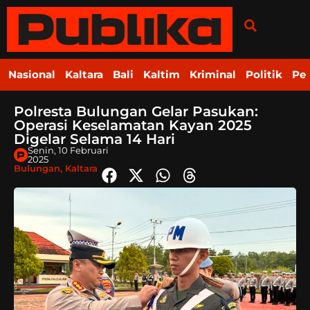
Nasional
Kaltara
Bali
Kaltim
Kriminal
Politik
Pe
Polresta Bulungan Gelar Pasukan:
Operasi Keselamatan Kayan 2025
Digelar Selama 14 Hari
Senin, 10 Februari
2025
Bulungan
,
Kaltara