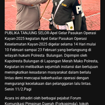
PUBLIKA TANJUNG SELOR-Apel Gelar Pasukan Operasi
Kayan-2025 kegiatan Apel Gelar Pasukan Operasi
Keselamatan Kayan-2025 digelar selama 14 Hari mulai
10 Februari sampai 23 Februari yang berlangsung di
wilayah hukum Polresta Bulungan. Dipimpin oleh
Kapolresta Bulungan di Lapangan Merah Mako Polresta,
Kegiatan ini melibatkan sejumlah instansi dan bertujuan
meningkatkan kesadaran masyarakat dalam berlalu
lintas demi mencapai keberhasilan operasi dengan
mengurangi kecelakaan dan pelanggaran lalu lintas.
Senin 11/2.Pagi
Acara ini dihadiri oleh berbagai pejabat Forum
Komunikasi Pimpinan Daerah (Forkopimda), tokoh