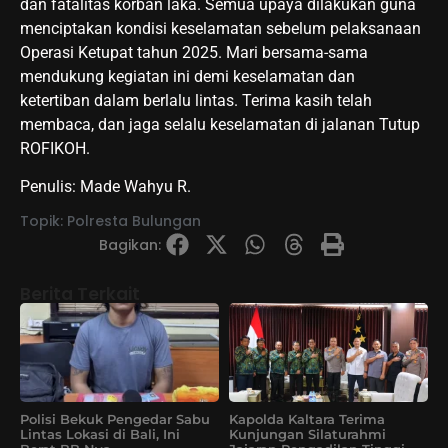
dan fatalitas korban laka. Semua upaya dilakukan guna
menciptakan kondisi keselamatan sebelum pelaksanaan
Operasi Ketupat tahun 2025. Mari bersama-sama
mendukung kegiatan ini demi keselamatan dan
ketertiban dalam berlalu lintas. Terima kasih telah
membaca, dan jaga selalu keselamatan di jalanan Tutup
ROFIKOH.
Penulis: Made Wahyu R.
Topik:
Polresta Bulungan
Bagikan:
Berita Terkait
Polisi Bekuk Pengedar Sabu
Kapolda Kaltara Terima
Lintas Lokasi di Bali, Ini
Kunjungan Silaturahmi