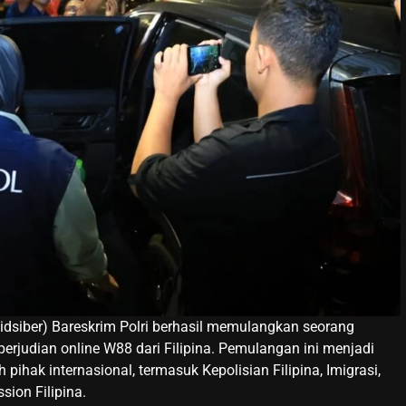
ipidsiber) Bareskrim Polri berhasil memulangkan seorang
erjudian online W88 dari Filipina. Pemulangan ini menjadi
 pihak internasional, termasuk Kepolisian Filipina, Imigrasi,
sion Filipina.