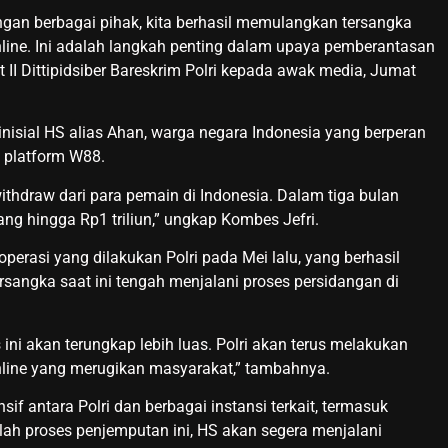
engan berbagai pihak, kita berhasil memulangkan tersangka
nline. Ini adalah langkah penting dalam upaya pemberantasan
it II Dittipidsiber Bareskrim Polri kepada awak media, Jumat
nisial HS alias Ahan, warga negara Indonesia yang berperan
a platform W88.
ithdraw dari para pemain di Indonesia. Dalam tiga bulan
ang hingga Rp1 triliun,” ungkap Kombes Jefri.
erasi yang dilakukan Polri pada Mei lalu, yang berhasil
sangka saat ini tengah menjalani proses persidangan di
ni akan terungkap lebih luas. Polri akan terus melakukan
line yang merugikan masyarakat,” tambahnya.
nsif antara Polri dan berbagai instansi terkait, termasuk
lah proses penjemputan ini, HS akan segera menjalani