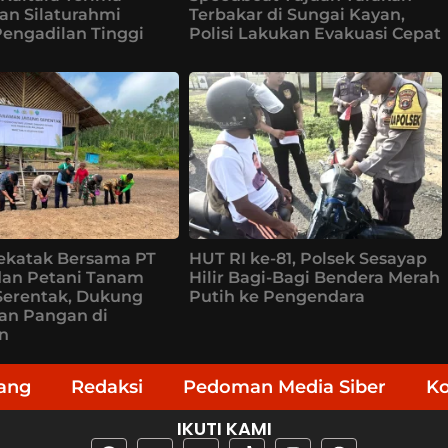
an Silaturahmi
Terbakar di Sungai Kayan,
Pengadilan Tinggi
Polisi Lakukan Evakuasi Cepat
ekatak Bersama PT
HUT RI ke-81, Polsek Sesayap
dan Petani Tanam
Hilir Bagi-Bagi Bendera Merah
Serentak, Dukung
Putih ke Pengendara
an Pangan di
n
ang
Redaksi
Pedoman Media Siber
K
IKUTI KAMI