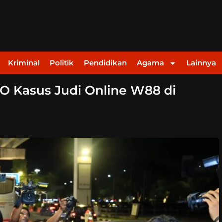
Kriminal
Politik
Pendidikan
Agama
Lainnya
O Kasus Judi Online W88 di