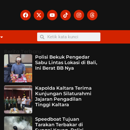
Berita Terbaru
Polisi Bekuk Pengedar
Sabu Lintas Lokasi di Bali,
Ini Berat BB Nya
Kapolda Kaltara Terima
Kunjungan Silaturahmi
Jajaran Pengadilan
Tinggi Kaltara
Speedboat Tujuan
Tarakan Terbakar di