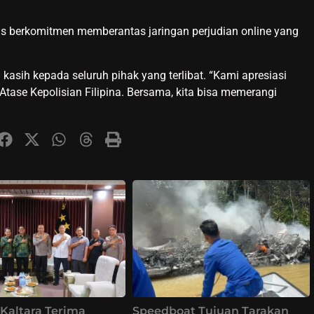
rus berkomitmen memberantas jaringan perjudian online yang
 kasih kepada seluruh pihak yang terlibat. “Kami apresiasi
 Atase Kepolisian Filipina. Bersama, kita bisa memerangi
Kaltara Terima
Speedboat Tujuan Tarakan