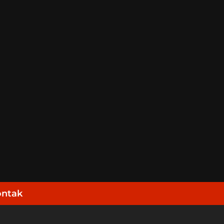
ontak