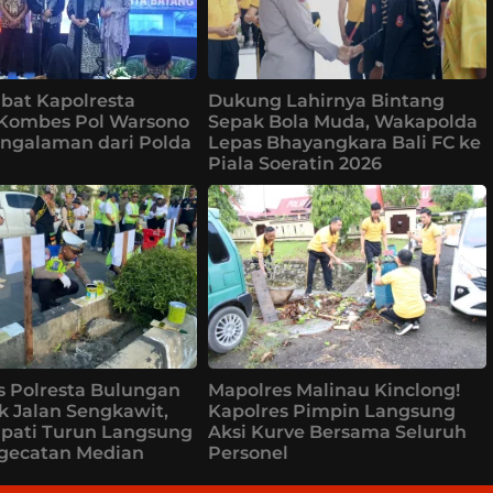
bat Kapolresta
Dukung Lahirnya Bintang
 Kombes Pol Warsono
Sepak Bola Muda, Wakapolda
ngalaman dari Polda
Lepas Bhayangkara Bali FC ke
Piala Soeratin 2026
s Polresta Bulungan
Mapolres Malinau Kinclong!
k Jalan Sengkawit,
Kapolres Pimpin Langsung
upati Turun Langsung
Aksi Kurve Bersama Seluruh
ngecatan Median
Personel