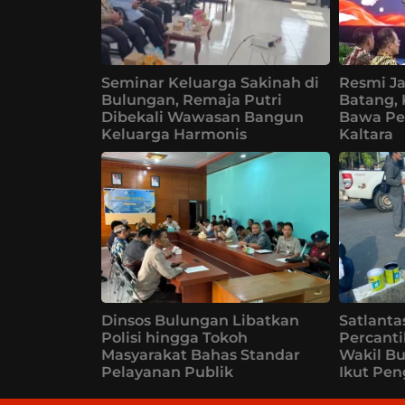
Seminar Keluarga Sakinah di
Resmi Ja
Bulungan, Remaja Putri
Batang,
Dibekali Wawasan Bangun
Bawa Pe
Keluarga Harmonis
Kaltara
Dinsos Bulungan Libatkan
Satlanta
Polisi hingga Tokoh
Percanti
Masyarakat Bahas Standar
Wakil B
Pelayanan Publik
Ikut Pe