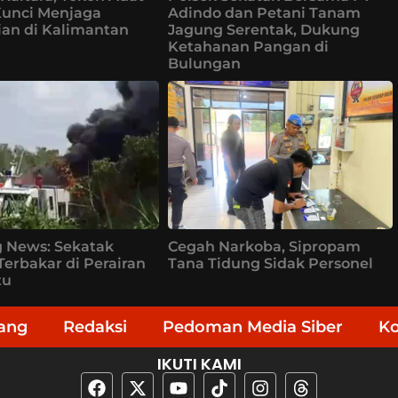
Kunci Menjaga
Adindo dan Petani Tanam
an di Kalimantan
Jagung Serentak, Dukung
Ketahanan Pangan di
Bulungan
 News: Sekatak
Cegah Narkoba, Sipropam
Terbakar di Perairan
Tana Tidung Sidak Personel
tu
ang
Redaksi
Pedoman Media Siber
K
IKUTI KAMI