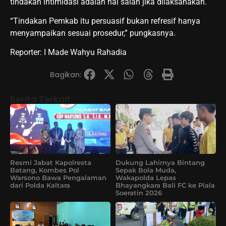
tindakan intimidasi adalah hal salah jika dilaksanakan.
“Tindakan Pemkab itu persuasif bukan refresif hanya
menyampaikan sesuai prosedur,” pungkasnya.
Reporter: I Made Wahyu Rahadia
Bagikan:
Berita Terkait
Resmi Jabat Kapolresta
Dukung Lahirnya Bintang
Batang, Kombes Pol
Sepak Bola Muda,
Warsono Bawa Pengalaman
Wakapolda Lepas
dari Polda Kaltara
Bhayangkara Bali FC ke Piala
Soeratin 2026